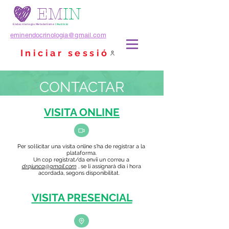
EM
IN
Endocrinologia Metabolisme
i Nutrició
eminendocrinologia@gmail.com
Iniciar sessió
CONTACTAR
VISITA ONLINE
Per sol·licitar una visita online s'ha de registrar a la
plataforma.
Un cop registrat/da enviï un correu a
drajunca@gmail.com
, se li assignarà dia i hora
acordada, segons disponibilitat.
VISITA PRESENCIAL